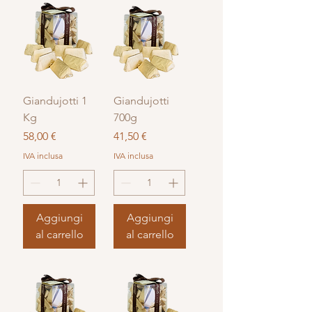
Giandujotti 1
Giandujotti
Kg
700g
Prezzo
Prezzo
58,00 €
41,50 €
IVA inclusa
IVA inclusa
Aggiungi
Aggiungi
al carrello
al carrello