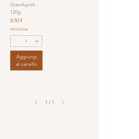
Giandujotti
120g
Prezzo
8,50 €
IVA inclusa
Aggiungi
al carrello
1
/
1