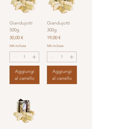
Giandujotti
Giandujotti
500g
300g
Prezzo
Prezzo
30,00 €
19,00 €
IVA inclusa
IVA inclusa
Aggiungi
Aggiungi
al carrello
al carrello