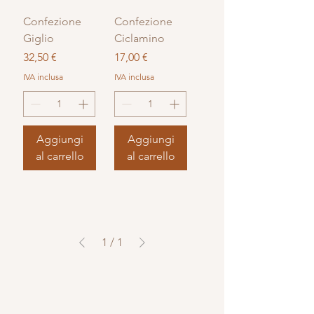
Confezione
Confezione
Giglio
Ciclamino
Prezzo
Prezzo
32,50 €
17,00 €
IVA inclusa
IVA inclusa
Aggiungi
Aggiungi
al carrello
al carrello
1
/
1