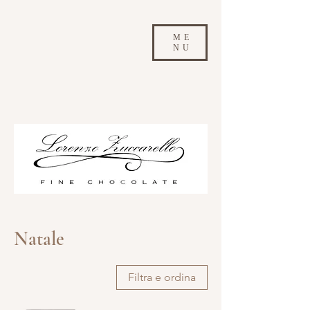
ME
NU
Natale
Filtra e ordina