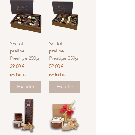
Scatola
Scatola
praline
praline
Prestige 250g
Prestige 350g
Prezzo
Prezzo
39,00 €
52,00 €
IVA inclusa
IVA inclusa
Esaurito
Esaurito