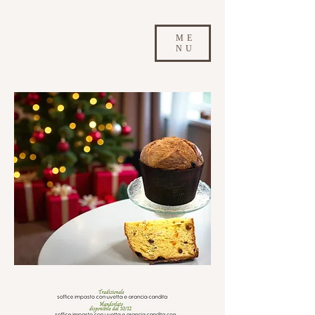
ME
NU