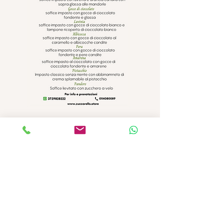
Cioccolateria Pasticceria Zuccarello
C.so Francia 270, Collegno (TO) Tel
0114080089
Aperti dal Martedì al Sabato 7:30 19:30
Domenica 8:00 12:30 - 15:30 19:30
info@zuccarello-finechocolate.it