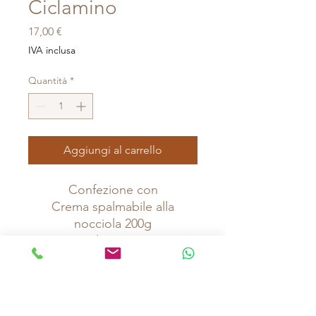
Ciclamino
Prezzo
17,00 €
IVA inclusa
Quantità
*
Aggiungi al carrello
Confezione con
Crema spalmabile alla
nocciola 200g
Giandujotti 100 g
Cioccolateria Pasticceria Zuccarello