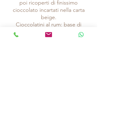
poi ricoperti di finissimo
cioccolato incartati nella carta
beige.
Cioccolatini al rum: base di
meringa, sopra una delicata
crema al rum e poi ricoperti
di finissimo cioccolato
incartati nella carta marrone
Cioccolateria Pasticceria Zuccarello
C.so Francia 270, Collegno (TO) Tel
0114080089
Aperti dal Martedì al Sabato 7:30 19:30
Domenica 8:00 12:30 - 15:30 19:30
info@zuccarello-finechocolate.it