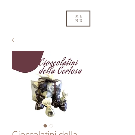
ME
NU
Cioccolatini della