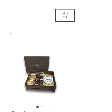
ME
NU